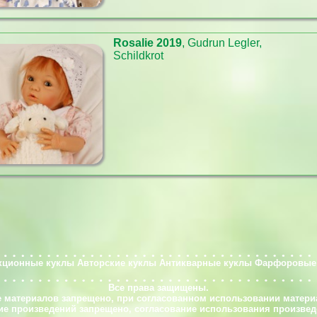
Rosalie 2019
, Gudrun Legler,
Schildkrot
кционные куклы
Авторские куклы
Антикварные куклы
Фарфоровые
Все права защищены.
 материалов запрещено, при согласованном использовании матери
е произведений запрещено, согласование использования произвед