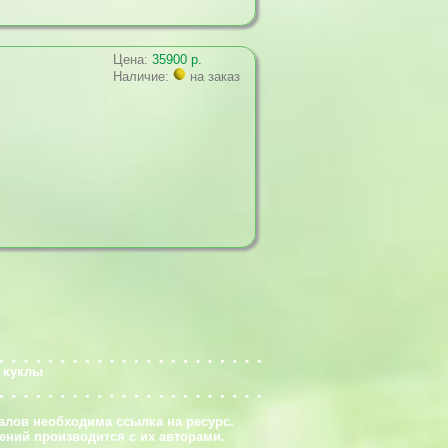
Цена:
35900 р.
Наличие:
на заказ
 куклы
алов необходима ссылка на ресурс.
ений производится с их авторами.