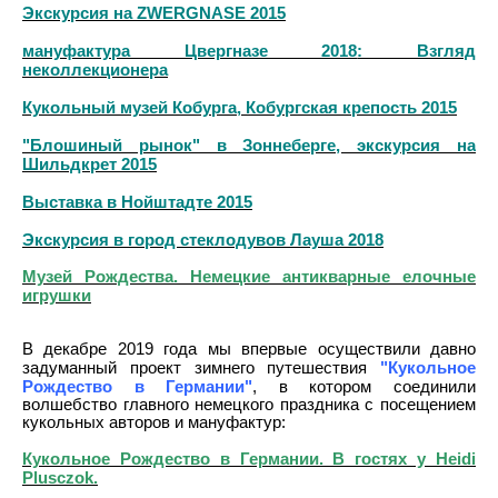
Экскурсия на ZWERGNASE 2015
мануфактура Цвергназе 2018
: Взгляд
неколлекционера
Кукольный музей Кобурга, Кобургская крепость 2015
"Блошиный рынок" в Зоннеберге, экскурсия на
Шильдкрет 2015
Выставка в Нойштадте 2015
Экскурсия в город стеклодувов Лауша 2018
Музей Рождества. Немецкие антикварные елочные
игрушки
В декабре 2019 года мы впервые осуществили давно
"Кукольное
задуманный проект зимнего путешествия
Рождество в Германии"
, в котором соединили
волшебство главного немецкого праздника с посещением
кукольных авторов и мануфактур:
Кукольное Рождество в Германии. В гостях у Heidi
Plusczok.