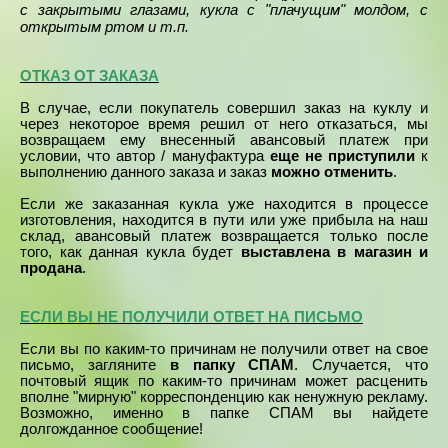
с закрытыми глазами
, кукла с "плачущим" молдом, с
открытым ртом и т.п.
ОТКАЗ ОТ ЗАКАЗА
В случае, если покупатель совершил заказ на куклу и
через некоторое время решил от него отказаться, мы
возвращаем ему внесенный авансовый платеж при
условии, что автор / мануфактура
еще не приступили
к
выполнению данного заказа и заказ
можно отменить
.
Если же заказанная кукла уже находится в процессе
изготовления, находится в пути или уже прибыла на наш
склад, авансовый платеж возвращается только после
того, как данная кукла будет
выставлена в магазин и
продана
.
ЕСЛИ ВЫ НЕ ПОЛУЧИЛИ ОТВЕТ НА ПИСЬМО
Если вы по каким-то причинам не получили ответ на свое
письмо, загляните
в папку СПАМ
. Случается, что
почтовый ящик по каким-то причинам может расценить
вполне "мирную" корреспонденцию как ненужную рекламу.
Возможно, именно в папке СПАМ вы найдете
долгожданное сообщение!