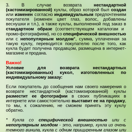
3. В случае возврата
нестандартной
(кастомизированной)
куклы, образ которой был
создан
или
изменен
согласно
индивидуальным
предпочтениям
покупателя (изменен цвет глаз, волос, добавлены
веснушки и т.п.), а также куклы, выполненной под заказ в
(соответствующем каталогам и
стандартном образе
промо-фотографиям), но
со
специфической внешностью
или с
непопулярным молдом
*,
сумма, уплаченная за
такую куклу, переводится покупателю после того, как
кукла будет получена продавцом, размещена в интернет-
магазине и продана.
Важно!
Условие
для возврата нестандартных
(кастомизированных) кукол, изготовленных по
индивидуальному заказу:
Если покупатель до сообщения нам своего намерения о
возврате нестандартной (кастомизированной) куклы
разместит ее фотографии
в своих публикациях в
интернете или самостоятельно
выставит ее на продажу
,
то мы, к сожалению, не сможем принять эту куклу
обратно.
Кукла
со
специфической внешностью
или с
*
непопулярным молдом
- это, например,
кукла из очень
темного винила,
кукла с одним прищуренным глазом или