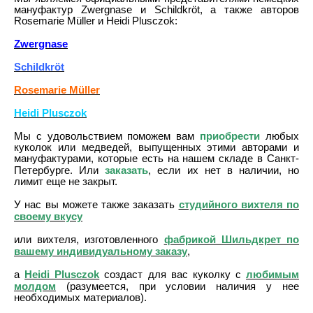
мануфактур Zwergnase и Schildkröt, а также авторов
Rosemarie Müller и Heidi Plusczok:
Zwergnase
Schildkröt
Rosemarie Müller
Heidi Plusczok
приобрести
Мы с удовольствием поможем вам
любых
куколок или медведей, выпущенных этими авторами и
мануфактурами, которые есть на нашем складе в Санкт-
заказать
Петербурге. Или
, если их нет в наличии, но
лимит еще не закрыт.
студийного вихтеля по
У нас вы можете также заказать
своему вкусу
фабрикой Шильдкрет по
или вихтеля, изготовленного
вашему индивидуальному заказу
,
Heidi Plusczok
любимым
а
создаст для вас куколку с
молдом
(разумеется, при условии наличия у нее
необходимых материалов).