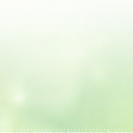
кционные куклы
Авторские куклы
Антикварные куклы
Фарфоровые