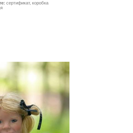
те:
сертификат, коробка
ая