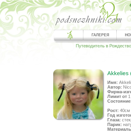
ГАЛЕРЕЯ
НО
Путеводитель в Рождеств
Akkelies
Имя:
Akkeli
Автор:
Nico
Фирма-изг
Лимит от
Состояние
Рост:
40см
Год изгото
Глаза:
стек
Парик:
нату
Материалы