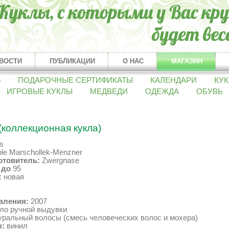
ВОСТИ
ПУБЛИКАЦИИ
О НАС
МАГАЗИН
о
ПОДАРОЧНЫЕ СЕРТИФИКАТЫ
КАЛЕНДАРИ
КУК
ИГРОВЫЕ КУКЛЫ
МЕДВЕДИ
ОДЕЖДА
ОБУВЬ
 (коллекционная кукла)
s
le Marschollek-Menzner
отовитель:
Zwergnase
1
до
95
:
новая
вления:
2007
ло ручной выдувки
ральный волосы (смесь человеческих волос и мохера)
:
винил