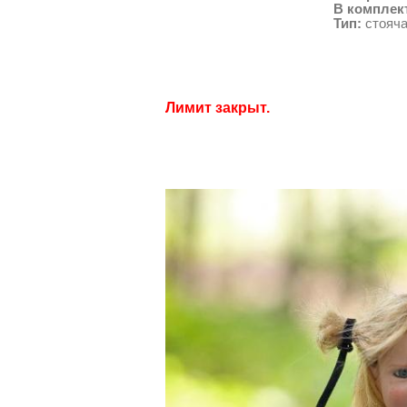
В комплек
Тип:
стояч
Лимит закрыт.