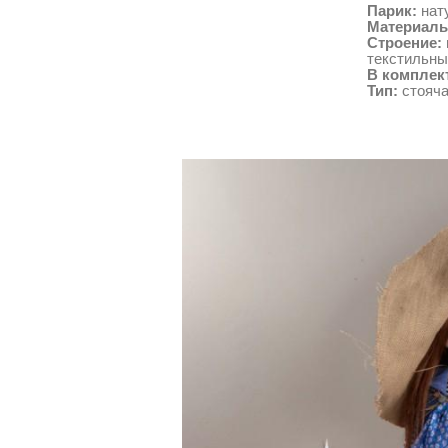
Парик:
нат
Материалы
Строение:
текстильны
В комплек
Тип:
стояч