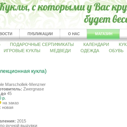
ВОСТИ
ПУБЛИКАЦИИ
О НАС
МАГАЗИН
о
ПОДАРОЧНЫЕ СЕРТИФИКАТЫ
КАЛЕНДАРИ
КУК
ИГРОВЫЕ КУКЛЫ
МЕДВЕДИ
ОДЕЖДА
ОБУВЬ
ллекционная кукла)
le Marschollek-Menzner
отовитель:
Zwergnase
1
до
45
 р.
на заказ
:
новая
вления:
2015
ло ручной выдувки