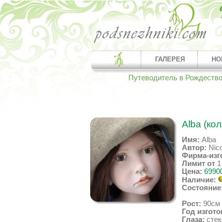
ГАЛЕРЕЯ
НО
Путеводитель в Рождеств
Alba (ко
Имя:
Alba
Автор:
Nico
Фирма-изг
Лимит от
Цена:
69900
Наличие:
Состояние
Рост:
90см
Год изгото
Глаза:
стек