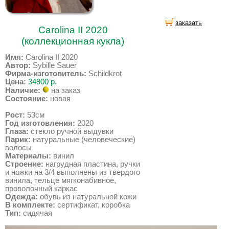
заказать
Carolina II 2020
(коллекционная кукла)
Имя:
Carolina II 2020
Автор:
Sybille Sauer
Фирма-изготовитель:
Schildkrot
Цена:
34900 р.
Наличие:
на заказ
Состояние:
новая
Рост:
53см
Год изготовления:
2020
Глаза:
стекло ручной выдувки
Парик:
натуральные (человеческие)
волосы
Материалы:
винил
Строение:
нагрудная пластина, ручки
и ножки на 3/4 выполнены из твердого
винила, тельце мягконабивное,
проволочный каркас
Одежда:
обувь из натуральной кожи
В комплекте:
сертификат, коробка
Тип:
сидячая