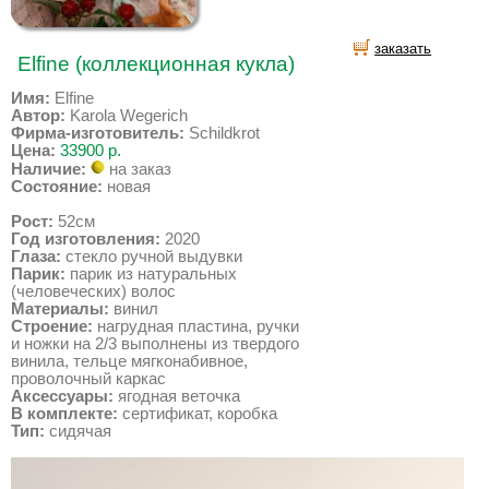
заказать
Elfine (коллекционная кукла)
Имя:
Elfine
Автор:
Karola Wegerich
Фирма-изготовитель:
Schildkrot
Цена:
33900 р.
Наличие:
на заказ
Состояние:
новая
Рост:
52см
Год изготовления:
2020
Глаза:
стекло ручной выдувки
Парик:
парик из натуральных
(человеческих) волос
Материалы:
винил
Строение:
нагрудная пластина, ручки
и ножки на 2/3 выполнены из твердого
винила, тельце мягконабивное,
проволочный каркас
Аксессуары:
ягодная веточка
В комплекте:
сертификат, коробка
Тип:
сидячая