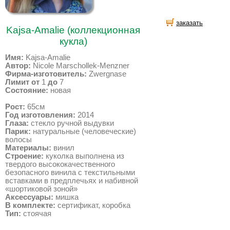
заказать
Kajsa-Amalie (коллекционная
кукла)
Имя:
Kajsa-Amalie
Автор:
Nicole Marschollek-Menzner
Фирма-изготовитель:
Zwergnase
Лимит от
1
до
7
Состояние:
новая
Рост:
65см
Год изготовления:
2014
Глаза:
стекло ручной выдувки
Парик:
натуральные (человеческие)
волосы
Материалы:
винил
Строение:
куколка выполнена из
твердого высококачественного
безопасного винила с текстильными
вставками в предплечьях и набивной
«шортиковой зоной»
Аксессуары:
мишка
В комплекте:
сертификат, коробка
Тип:
стоячая