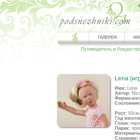
ГАЛЕРЕЯ
НО
Путеводитель в Рождеств
Lena (иг
Имя:
Lena
Автор:
Nico
Фирма-изг
Состояние
Рост:
50см
Год изгото
Глаза:
нари
Парик:
про
Материалы
Строение: