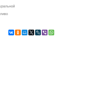
уральной
тливо