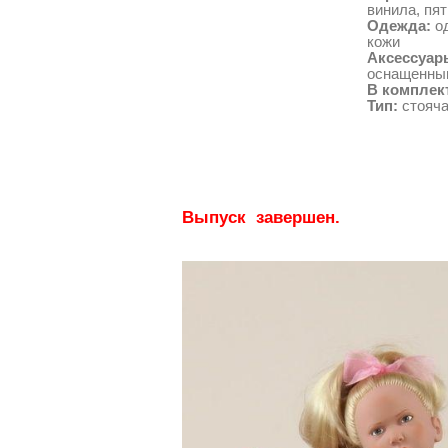
винила, пя
Одежда:
од
кожи
Аксессуар
оснащенны
В комплек
Тип:
стояч
Выпуск завершен.