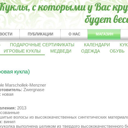
ВОСТИ
ПУБЛИКАЦИИ
О НАС
МАГАЗИН
о
ПОДАРОЧНЫЕ СЕРТИФИКАТЫ
КАЛЕНДАРИ
КУК
ИГРОВЫЕ КУКЛЫ
МЕДВЕДИ
ОДЕЖДА
ОБУВЬ
ровая кукла)
le Marschollek-Menzner
отовитель:
Zwergnase
:
новая
вления:
2013
сованные
шитые волосы из высококачественных синтетических материал
:
винил
куколка выполнена целиком из твердого высококачественного б