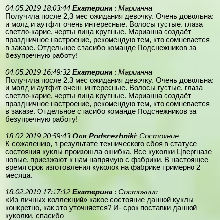
04.05.2019 18:03:44
Екатерина
:
Марианна
Получила после 2,3 мес ожидания девочку. Очень довольна:
и молд и аутфит очень интересные. Волосы густые, глаза
светло-карие, черты лица крупные. Марианна создаёт
праздничное настроение, рекомендую тем, кто сомневается
в заказе. Отдельное спасибо команде Подснежников за
безупречную работу!
04.05.2019 16:49:32
Екатерина
:
Марианна
Получила после 2,3 мес ожидания девочку. Очень довольна:
и молд и аутфит очень интересные. Волосы густые, глаза
светло-карие, черты лица крупные. Марианна создаёт
праздничное настроение, рекомендую тем, кто сомневается
в заказе. Отдельное спасибо команде Подснежников за
безупречную работу!
18.02.2019 20:59:43
Оля Podsnezhniki
:
Состояние
К сожалению, в результате технического сбоя в статусе
состояния куклы произошла ошибка. Все куколки Цвергназе
новые, приезжают к нам напрямую с фабрики. В настоящее
время срок изготовления куколок на фабрике примерно 2
месяца.
18.02.2019 17:17:12
Екатерина
:
Состояние
«Из личных коллекций» какое состояние данной куклы
конкретно, как это уточняется? И- срок поставки данной
куколки, спасибо