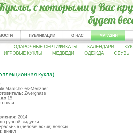
ВОСТИ
ПУБЛИКАЦИИ
О НАС
МАГАЗИН
о
ПОДАРОЧНЫЕ СЕРТИФИКАТЫ
КАЛЕНДАРИ
КУК
ИГРОВЫЕ КУКЛЫ
МЕДВЕДИ
ОДЕЖДА
ОБУВЬ
коллекционная кукла)
e
le Marschollek-Menzner
отовитель:
Zwergnase
1
до
15
:
новая
вления:
2014
ло ручной выдувки
уральные (человеческие) волосы
:
винил