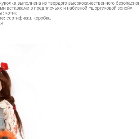
куколка выполнена из твердого высококачественного безопасног
ми вставками в предплечьях и набивной «шортиковой зоной»
ы:
котик
те:
сертификат, коробка
ая