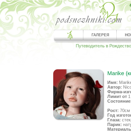
ГАЛЕРЕЯ
НО
Путеводитель в Рождеств
Marike (
Имя:
Marik
Автор:
Nico
Фирма-изг
Лимит от
Состояние
Рост:
70см
Год изгото
Глаза:
стек
Парик:
нат
Материалы