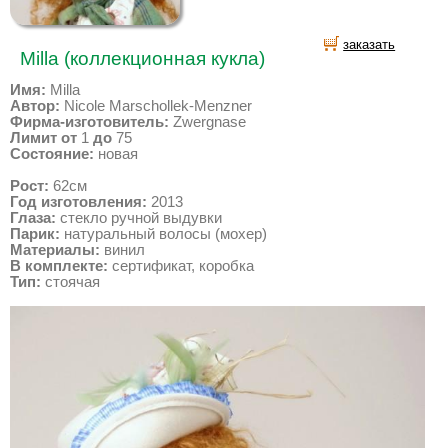
заказать
Milla (коллекционная кукла)
Имя:
Milla
Автор:
Nicole Marschollek-Menzner
Фирма-изготовитель:
Zwergnase
Лимит от
1
до
75
Состояние:
новая
Рост:
62см
Год изготовления:
2013
Глаза:
стекло ручной выдувки
Парик:
натуральный волосы (мохер)
Материалы:
винил
В комплекте:
сертификат, коробка
Тип:
стоячая