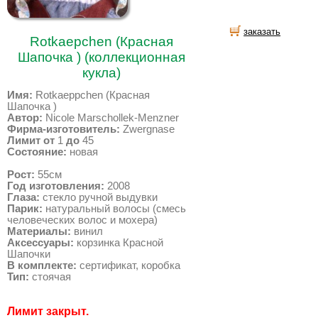
заказать
Rotkaepchen (Красная
Шапочка ) (коллекционная
кукла)
Имя:
Rotkaeppchen (Красная
Шапочка )
Автор:
Nicole Marschollek-Menzner
Фирма-изготовитель:
Zwergnase
Лимит от
1
до
45
Состояние:
новая
Рост:
55см
Год изготовления:
2008
Глаза:
стекло ручной выдувки
Парик:
натуральный волосы (смесь
человеческих волос и мохера)
Материалы:
винил
Аксессуары:
корзинка Красной
Шапочки
В комплекте:
сертификат, коробка
Тип:
стоячая
Лимит закрыт.