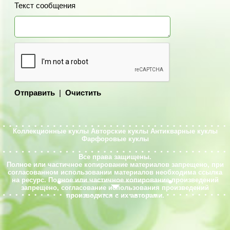
Текст сообщения
Отправить
|
Очистить
Коллекционные куклы
Авторские куклы
Антикварные куклы
Фарфоровые куклы
Все права защищены.
Полное или частичное копирование материалов запрещено, при
согласованном использовании материалов необходима ссылка
на ресурс. Полное или частичное копирование произведений
запрещено, согласование использования произведений
производится с их авторами.