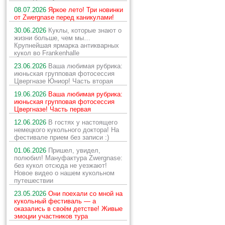
08.07.2026
Яркое лето! Три новинки
от Zwergnase перед каникулами!
30.06.2026
Куклы, которые знают о
жизни больше, чем мы…
Крупнейшая ярмарка антикварных
кукол во Frankenhalle
23.06.2026
Ваша любимая рубрика:
июньская групповая фотосессия
Цвергназе Юниор! Часть вторая
19.06.2026
Ваша любимая рубрика:
июньская групповая фотосессия
Цвергназе! Часть первая
12.06.2026
В гостях у настоящего
немецкого кукольного доктора! На
фестивале прием без записи :)
01.06.2026
Пришел, увидел,
полюбил! Мануфактура Zwergnase:
без кукол отсюда не уезжают!
Новое видео о нашем кукольном
путешествии
23.05.2026
Они поехали со мной на
кукольный фестиваль — а
оказались в своём детстве! Живые
эмоции участников тура