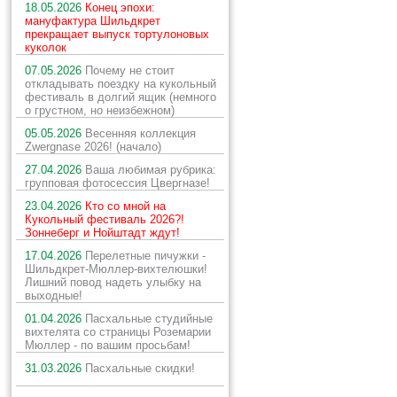
18.05.2026
Конец эпохи:
мануфактура Шильдкрет
прекращает выпуск тортулоновых
куколок
07.05.2026
Почему не стоит
откладывать поездку на кукольный
фестиваль в долгий ящик (немного
о грустном, но неизбежном)
05.05.2026
Весенняя коллекция
Zwergnase 2026! (начало)
27.04.2026
Ваша любимая рубрика:
групповая фотосессия Цвергназе!
23.04.2026
Кто со мной на
Кукольный фестиваль 2026?!
Зоннеберг и Нойштадт ждут!
17.04.2026
Перелетные пичужки -
Шильдкрет-Мюллер-вихтелюшки!
Лишний повод надеть улыбку на
выходные!
01.04.2026
Пасхальные студийные
вихтелята со страницы Роземарии
Мюллер - по вашим просьбам!
31.03.2026
Пасхальные скидки!