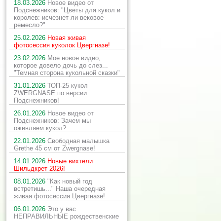
18.03.2026
Новое видео от
Подснежников: "Цветы для кукол и
королев: исчезнет ли вековое
ремесло?"
25.02.2026
Новая живая
фотосессия куколок Цвергназе!
23.02.2026
Мое новое видео,
которое довело дочь до слез...
"Темная сторона кукольной сказки"
31.01.2026
ТОП-25 кукол
ZWERGNASE по версии
Подснежников!
26.01.2026
Новое видео от
Подснежников: Зачем мы
оживляем кукол?
22.01.2026
Свободная малышка
Grethe 45 см от Zwergnase!
14.01.2026
Новые вихтели
Шильдкрет 2026!
08.01.2026
"Как новый год
встретишь..." Наша очередная
живая фотосессия Цвергназе!
06.01.2026
Это у вас
НЕПРАВИЛЬНЫЕ рождественские