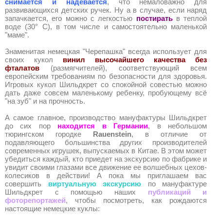
снимается и надевается
, что немаловажно для
развивающихся детских ручек. Ну а в случае, если наряд
запачкается, его можно с легкостью
постирать
в теплой
воде (30° С), в том числе и самостоятельно маленькой
"маме".
Знаменитая немецкая "Черепашка" всегда использует для
своих кукол
винил высочайшего качества без
фталатов
(размягчителей), соответствующий всем
европейским требованиям по безопасности для здоровья.
Игровых кукол Шильдкрет со спокойной совестью можно
дать даже совсем маленькому ребенку, пробующему всё
"на зуб" и на прочность.
А самое главное, производство мануфактуры Шильдкрет
до сих пор
находится в Германии
, в небольшом
тюрингском городке
Rauenstein
, в отличие от
подавляющего большинства других производителей
современных игрушек, выпускаемых в Китае. В этом может
убедиться каждый, кто приедет на экскурсию по фабрике и
увидит своими глазами все движение ее волшебных цехов-
колесиков в действии! А пока мы приглашаем вас
совершить
виртуальную экскурсию
по мануфактуре
Шильдкрет с помощью наших
публикаций и
фоторепортажей
, чтобы посмотреть, как рождаются
настоящие немецкие куклы: