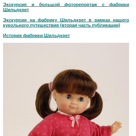
Экскурсия и большой фоторепортаж с фабрики
Шильдкрет
Экскурсия на фабрику Шильдкрет в рамках нашего
кукольного путешествия (вторая часть публикации)
История фабрики Шильдкрет