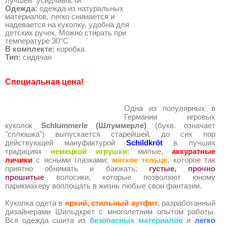
лучшей "усидчивости"
Одежда:
одежда из натуральных
материалов, легко снимается и
надевается на куколку, удобна для
детских ручек. Можно стирать при
температуре 30°С
В комплекте:
коробка
Тип:
сидячая
Специальная цена!
Одна из популярных в
Германии игровых
куколок
Schlummerle (Шлуммерле)
(букв. означает
"сплюшка") выпускается старейшей, до сих пор
действующей мануфактурой
Schildkröt
в лучших
традициях
немецкой игрушки
: милые,
аккуратные
личики
с ясными глазками;
мягкое тельце
, которое так
приятно обнимать и баюкать;
густые, прочно
прошитые
волосики, которые позволяют юному
парикмахеру воплощать в жизнь любые свои фантазии.
Куколка одета в
яркий, стильный аутфит
, разработанный
дизайнерами Шильдкрет с многолетним опытом работы.
Вся одежда сшита из
безопасных материалов
и
легко