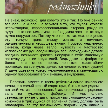
Не знаю, возможно, для кого-то это и так. Но мне сейчас
все больше и больше верится в то, что грубая, отчасти
неприглядная, «профессиональная» сторона рождения
чуда — это неотъемлемая, необходимая часть, в которую
нужно погрузиться. Потому что только так можно оценить
эту тонкую грань между живым и неживым,
одушевленным и неодушевленным. Процесс медленного
синтеза, когда через тепло, чуткость и мастерство
человеческих рук, соединяющих все необходимые детали
воедино, возникает красота, несущая в себе маленькую
частичку души ее создателей. Ведь даже на фабрике с
более или менее промышленными масштабами
производства все куклы делаются человеческими руками!
И даже одевание нового кукло-человечка в свежесшитую
одежку преображает его и внешне, и внутренне.
… Пережить вместе с твоим ребенком самое начало его
жизни, его самый первый вздох-крик, быть с ним рядом —
вот лейтмотив, перенесенный аллегорически с родового
зала на кукольную фабрику. И мы, словно
свежеиспеченные отцы с крохотным сморщенно-красным
комочком в трясущихся от волнения руках, должны быть
благодарны за эту возможность подойти чуть ближе к