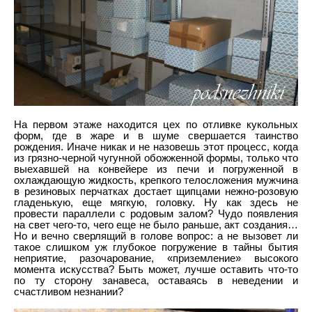
На первом этаже находится цех по отливке кукольных
форм, где в жаре и в шуме свершается таинство
рождения. Иначе никак и не назовешь этот процесс, когда
из грязно-черной чугунной обожженной формы, только что
выехавшей на конвейере из печи и погруженной в
охлаждающую жидкость, крепкого телосложения мужчина
в резиновых перчатках достает щипцами нежно-розовую
гладенькую, еще мягкую, головку. Ну как здесь не
провести параллели с родовым залом? Чудо появления
на свет чего-то, чего еще не было раньше, акт создания…
Но и вечно сверлящий в голове вопрос: а не вызовет ли
такое слишком уж глубокое погружение в тайны бытия
неприятие, разочарование, «приземление» высокого
момента искусства? Быть может, лучше оставить что-то
по ту сторону занавеса, оставаясь в неведении и
счастливом незнании?