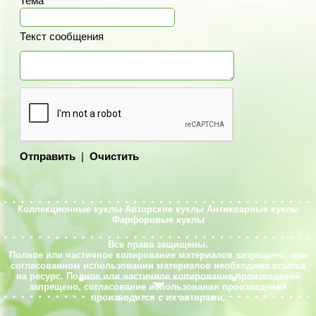
Тема
Текст сообщения
Отправить
|
Очистить
Коллекционные куклы
Авторские куклы
Антикварные куклы
Фарфоровые куклы
Все права защищены.
Полное или частичное копирование материалов запрещено, при
согласованном использовании материалов необходима ссылка
на ресурс. Полное или частичное копирование произведений
запрещено, согласование использования произведений
производится с их авторами.