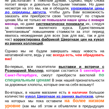
не располагает к тяжелым думам. Однако, евро снова
ползет вверх и довольно быстрыми темпами. Но даже
несмотря на это мы, как и обещали,
удерживали цены
до середины августа
, чтобы дать Вам возможность
заказать или приобрести свою "хотелочку" по старым
ценам. Мы не только
не повышали наши цены с января
месяца
, но даже
систематически понижали
их, следуя
за снижением валютного курса. Единственным
"внеплановым" повышением стоимости за этот период
явилось неожиданная для всех (как для вас, так и для
нас)
корректировка фабрикой Цвергназе цен на кукол
из ранних коллекций
.
Однако мы не будем завершать нашу новость на
негативной ноте, ведь у нас
всегда есть, чем обрадовать
вас
!
Во-первых, все посетители
выставки и встречи с
Роземарией Мюллер
, которая состоится
5 сентября в
по
Санкт-Петербурге
, смогут приобрести вихтелей
специальным ценам
! В знак нашей признательности
за дорожные хлопоты, которые они на себя возьмут!
Во-вторых, в нашем магазине есть
в наличии
большое
количество
кукол Цвергназе из ранних выпусков
, цены
на более низком
на которых мы пока оставили
уровне
(как мы об этом и объявляли в предыдущих