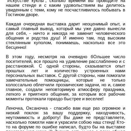
"Искусстве куклы", сколько времени вы проводите на
нашем стенде и с каким удовольствием вы делитесь
увиденным с теми, кому не посчастливилось побывать в
Гостином дворе.
Каждая очередная выставка дарит неоценимый опыт, и
самый главный вывод, который мы уже давно вынесли
для себя, - ничто и никогда не заменит человеческого
общения и родства душ! И именно там, под высоким
стеклянным куполом, понимаешь, насколько все это
бесценно!
В этом году, несмотря на очевидно бОльшее число
посетителей, все прошло на удивление расслабленно и с
расстановкой. С одной стороны, сказывается опыт
прошлых лет и количество устроенных нами
персональных выставок. С другой стороны, нам помогали
замечательные помощницы, которые не только
колоссально облегчили прозаические задачи, но и, самое
главное, создали неповторимую атмосферу праздника,
легкого и приятного общения, за которым все рабочие
моменты протекали гораздо быстрее и веселее!
Леночка, Оксаночка - спасибо вам еще раз огромное и
низкий поклон за вашу поддержку, находчивость,
неутомимость и доброту! Вы даже не представляете,
насколько помогли нам и украсили собою наш стенд! Кто-
то на форуме по ошибке написал, будто бы на выставке