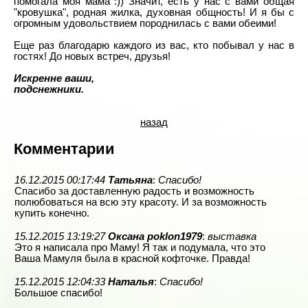
помогала моя мама :)) Значит, есть у нас с вами общая
"кровушка", родная жилка, духовная общность! И я бы с
огромным удовольствием породнилась с вами обеими!
Еще раз благодарю каждого из вас, кто побывал у нас в
гостях! До новых встреч, друзья!
Искренне ваши,
подснежники.
назад
Комментарии
16.12.2015 00:17:44
Татьяна
:
Спасибо!
Спасибо за доставленную радость и возможность
полюбоваться на всю эту красоту. И за возможность
купить конечно.
15.12.2015 13:19:27
Оксана poklon1979
:
выставка
Это я написала про Маму! Я так и подумала, что это
Ваша Мамуля была в красной кофточке. Правда!
15.12.2015 12:04:33
Наталья
:
Спасибо!
Большое спасибо!