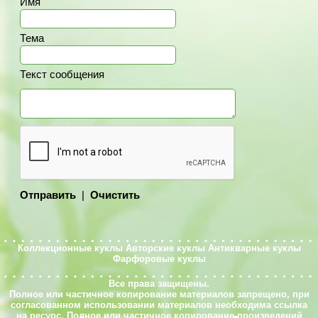
Имя
Тема
Текст сообщения
Отправить
|
Очистить
Коллекционные куклы
Авторские куклы
Антикварные куклы
Фарфоровые куклы
Все права защищены.
Полное или частичное копирование материалов запрещено, при
согласованном использовании материалов необходима ссылка
на ресурс. Полное или частичное копирование произведений