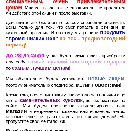
специальным, очень привлекательным
ценам
. Многие из вас также спрашивали, не продлится
ли действие этой акции и после выставки.
Действительно, было бы не совсем справедливо снижать
цены только для тех, кто смог попасть в эти дни на
продлить
кукольный праздник. И поэтому мы решили
"время низких цен"
на весь предновогодний
период!
До 28 декабря
у вас будет возможность приобрести
самый лучший новогодний подарок
для себя
самым лучшим ценам
по
!
новые акции
Мы обязательно будем устраивать
,
новостями
поэтому внимательно следите за нашими
!
Кроме того, после выставки у нас осталось в наличии еще
замечательных куколок
много
, не выложенных на
сайте. Мы будем постепенно актуализировать наш
магазин
и непременно покажем вам всех-всех деток,
которые еще не разъехались по своим домам! Не
пропустите свои мечталочки!
Всегда идем вам навстречу!