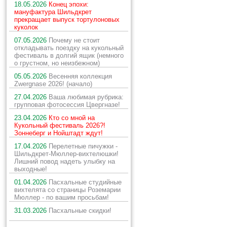
18.05.2026
Конец эпохи:
мануфактура Шильдкрет
прекращает выпуск тортулоновых
куколок
07.05.2026
Почему не стоит
откладывать поездку на кукольный
фестиваль в долгий ящик (немного
о грустном, но неизбежном)
05.05.2026
Весенняя коллекция
Zwergnase 2026! (начало)
27.04.2026
Ваша любимая рубрика:
групповая фотосессия Цвергназе!
23.04.2026
Кто со мной на
Кукольный фестиваль 2026?!
Зоннеберг и Нойштадт ждут!
17.04.2026
Перелетные пичужки -
Шильдкрет-Мюллер-вихтелюшки!
Лишний повод надеть улыбку на
выходные!
01.04.2026
Пасхальные студийные
вихтелята со страницы Роземарии
Мюллер - по вашим просьбам!
31.03.2026
Пасхальные скидки!