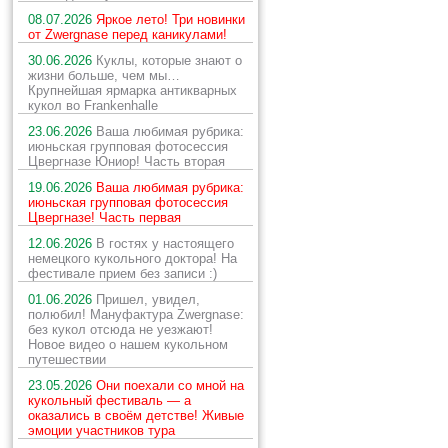
08.07.2026
Яркое лето! Три новинки
от Zwergnase перед каникулами!
30.06.2026
Куклы, которые знают о
жизни больше, чем мы…
Крупнейшая ярмарка антикварных
кукол во Frankenhalle
23.06.2026
Ваша любимая рубрика:
июньская групповая фотосессия
Цвергназе Юниор! Часть вторая
19.06.2026
Ваша любимая рубрика:
июньская групповая фотосессия
Цвергназе! Часть первая
12.06.2026
В гостях у настоящего
немецкого кукольного доктора! На
фестивале прием без записи :)
01.06.2026
Пришел, увидел,
полюбил! Мануфактура Zwergnase:
без кукол отсюда не уезжают!
Новое видео о нашем кукольном
путешествии
23.05.2026
Они поехали со мной на
кукольный фестиваль — а
оказались в своём детстве! Живые
эмоции участников тура