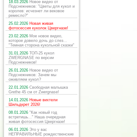
18.03.2026
Новое видео от
Подснежников: "Цветы для кукол и
королев: исчезнет ли вековое
ремесло?"
25.02.2026
Новая живая
фотосессия куколок Цвергназе!
23.02.2026
Мое новое видео,
которое довело дочь до слез...
"Темная сторона кукольной сказки"
31.01.2026
ТОП-25 кукол
ZWERGNASE по версии
Подснежников!
26.01.2026
Новое видео от
Подснежников: Зачем мы
оживляем кукол?
22.01.2026
Свободная малышка
Grethe 45 см от Zwergnase!
14.01.2026
Новые вихтели
Шильдкрет 2026!
08.01.2026
"Как новый год
встретишь..." Наша очередная
живая фотосессия Цвергназе!
06.01.2026
Это у вас
НЕПРАВИЛЬНЫЕ рождественские