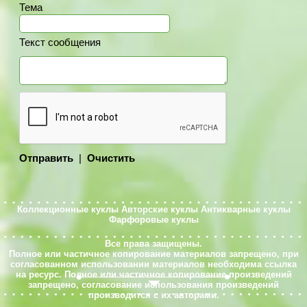
Тема
Текст сообщения
Отправить
|
Очистить
Коллекционные куклы
Авторские куклы
Антикварные куклы
Фарфоровые куклы
Все права защищены.
Полное или частичное копирование материалов запрещено, при
согласованном использовании материалов необходима ссылка
на ресурс. Полное или частичное копирование произведений
запрещено, согласование использования произведений
производится с их авторами.