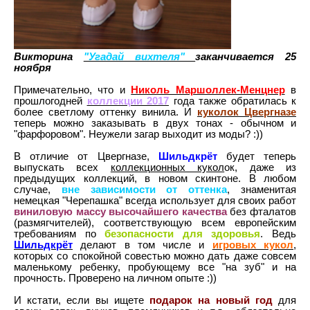
Викторина
"Угадай вихтеля"
заканчивается 25
ноября
Примечательно, что и
Николь Маршоллек-Менцнер
в
прошлогодней
коллекции 2017
года также обратилась к
более светлому оттенку винила. И
куколок Цвергназе
теперь можно заказывать в двух тонах - обычном и
"фарфоровом". Неужели загар выходит из моды? :))
В отличие от Цвергназе,
Шильдкрёт
будет теперь
выпускать всех
коллекционных кукол
ок, даже из
предыдущих коллекций, в новом скинтоне. В любом
случае,
вне зависимости от оттенка
, знаменитая
немецкая "Черепашка" всегда использует для своих работ
виниловую массу
высочайшего качества
без фталатов
(размягчителей), соответствующую всем европейским
требованиям по
безопасности для здоровья
. Ведь
Шильдкрёт
делают в том числе и
игровых кукол
,
которых со спокойной совестью можно дать даже совсем
маленькому ребенку, пробующему все "на зуб" и на
прочность. Проверено на личном опыте :))
И кстати, если вы ищете
подарок на новый год
для