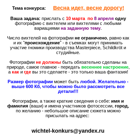
Весна идет, весне дорогу!
Тема конкурса:
Ваша задача:
прислать с
10 марта по
8 апреля
одну
фотографию с вихтелем или вихтелями с любыми
вариациями
на заданную тему
.
Число вихтелей на фотографии
не ограничено
, равно как
и их "
происхождение
" - в съемках могут принимать
участие гномики производства Masterpiece, Schildkröt и
студийные.
Фотографии
не должны
быть обязательно сделаны на
природе, самое главное - передать
весеннее настроение
,
а
как
и
где
вы это сделаете - это только ваша фантазия!
Размер фотографии
может быть
любой. Желательно -
выше 600 Кб, чтобы можно было рассмотреть все
детали!!!
Фотографии, а также краткие сведения о себе:
имя и
фамилия
(ваши) и имена участников фотосессии,
город,
по желанию - небольшое описание сюжета можно
присылать на адрес:
wichtel-konkurs@yandex.ru