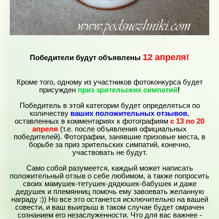
12 апреля!
Победители будут объявлены
Кроме того, одному из участников фотоконкурса будет
присужден
приз зрительских симпатий
!
Победитель в этой категории будет определяться по
количеству
ваших положительных отзывов
,
оставленных в комментариях к фотографиям
с
13 по 20
апреля
(т.е. после объявления официальных
победителей). Фотографии, занявшие призовые места, в
борьбе за приз зрительских симпатий, конечно,
участвовать не будут.
Само собой разумеется, каждый может написать
положительный отзыв о себе любимом, а также попросить
своих мамушек-тетушек-дядюшек-бабушек и даже
дедушек и племянниц помочь ему завоевать желанную
награду :)) Но все это останется исключительно на вашей
совести, и ваш выигрыш в таком случае будет омрачен
сознанием его незаслуженности. Что для вас важнее -