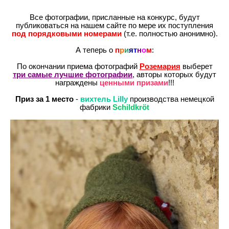
Все фотографии, присланные на конкурс, будут
публиковаться на нашем сайте по мере их поступления
под порядковыми номерами
(т.е. полностью анонимно).
А теперь о
п
р
и
я
т
н
о
м
:
По окончании приема фотографий
Роземария
выберет
три самые лучшие фотографии
, авторы которых будут
награждены
ценными призами
!!!
Приз за 1 место
-
вихтель Lilly
производства немецкой
фабрики
Schildkröt