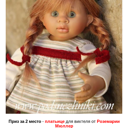
Приз за 2 место
-
платьице
для вихтеля от
Роземарии
Мюллер