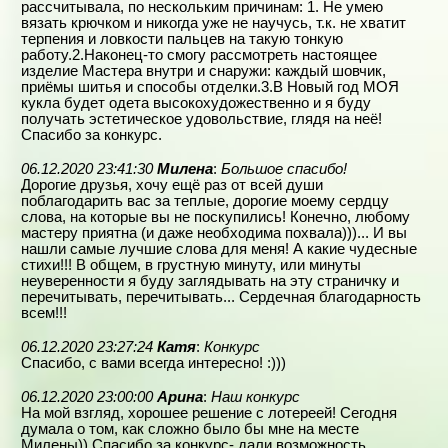
рассчитывала, по нескольким причинам: 1. Не умею
вязать крючком и никогда уже не научусь, т.к. не хватит
терпения и ловкости пальцев на такую тонкую
работу.2.Наконец-то смогу рассмотреть настоящее
изделие Мастера внутри и снаружи: каждый шовчик,
приёмы шитья и способы отделки.3.В Новый год МОЯ
кукла будет одета высокохудожественно и я буду
получать эстетическое удовольствие, глядя на неё!
Спасибо за конкурс.
06.12.2020 23:41:30
Милена
:
Большое спасибо!
Дорогие друзья, хочу ещё раз от всей души
поблагодарить вас за теплые, дорогие моему сердцу
слова, на которые вы не поскупились! Конечно, любому
мастеру приятна (и даже необходима похвала)))... И вы
нашли самые лучшие слова для меня! А какие чудесные
стихи!!! В общем, в грустную минуту, или минуты
неуверенности я буду заглядывать на эту страничку и
перечитывать, перечитывать... Сердечная благодарность
всем!!!
06.12.2020 23:27:24
Катя
:
Конкурс
Спасибо, с вами всегда интересно! :)))
06.12.2020 23:00:00
Арина
:
Наш конкурс
На мой взгляд, хорошее решение с лотереей! Сегодня
думала о том, как сложно было бы мне на месте
Милены)) Спасибо за конкурс- дали возможность