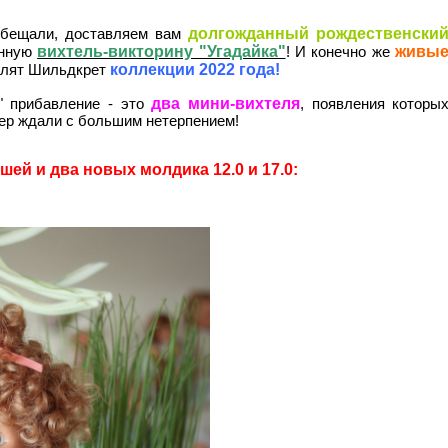
долгожданный рождественски
обещали, доставляем вам
вихтель-викторину "Угадайка"
живы
онную
! И конечно же
коллекции 2022 года!
елят Шильдкрет
два мини-вихтеля
" прибавление - это
, появления которы
ер ждали с большим нетерпением!
ей и два новых молдика 12.0 и 17.0: