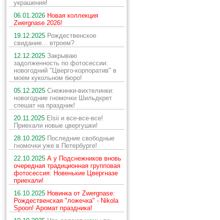
украшения!
06.01.2026
Новая коллекция
Zwergnase 2026!
19.12.2025
Рождественское
свидание... втроем?
12.12.2025
Закрываю
задолженность по фотосессии:
новогодний "Цверго-корпоратив" в
моем кукольном бюро!
05.12.2025
Снежинки-вихтелинки:
новогодние гномочки Шильдкрет
спешат на праздник!
20.11.2025
Elsii и все-все-все!
Приехали новые цвергушки!
28.10.2025
Последние свободные
гномочки уже в Петербурге!
22.10.2025
А у Подснежников вновь
очередная традиционная групповая
фотосессия: Новенькие Цвергназе
приехали!
16.10.2025
Новинка от Zwergnase:
Рождественская "ложечка" - Nikola
Spoon! Аромат праздника!