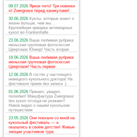
08.07.2026
Яркое лето! Три новинки
й
от Zwergnase перед каникулами!
е
30.06.2026
Куклы, которые знают о
жизни больше, чем мы…
Крупнейшая ярмарка антикварных
х
кукол во Frankenhalle
23.06.2026
Ваша любимая рубрика:
июньская групповая фотосессия
Цвергназе Юниор! Часть вторая
19.06.2026
Ваша любимая рубрика:
июньская групповая фотосессия
Цвергназе! Часть первая
12.06.2026
В гостях у настоящего
немецкого кукольного доктора! На
фестивале прием без записи :)
01.06.2026
Пришел, увидел,
полюбил! Мануфактура Zwergnase:
без кукол отсюда не уезжают!
Новое видео о нашем кукольном
путешествии
23.05.2026
Они поехали со мной на
кукольный фестиваль — а
оказались в своём детстве! Живые
эмоции участников тура