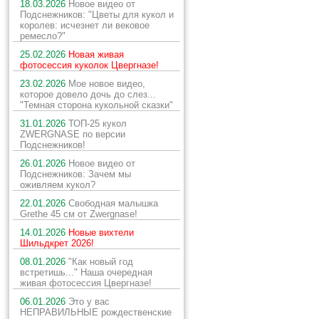
18.03.2026
Новое видео от
Подснежников: "Цветы для кукол и
королев: исчезнет ли вековое
ремесло?"
25.02.2026
Новая живая
фотосессия куколок Цвергназе!
23.02.2026
Мое новое видео,
которое довело дочь до слез...
"Темная сторона кукольной сказки"
31.01.2026
ТОП-25 кукол
ZWERGNASE по версии
Подснежников!
26.01.2026
Новое видео от
Подснежников: Зачем мы
оживляем кукол?
22.01.2026
Свободная малышка
Grethe 45 см от Zwergnase!
14.01.2026
Новые вихтели
Шильдкрет 2026!
08.01.2026
"Как новый год
встретишь..." Наша очередная
живая фотосессия Цвергназе!
06.01.2026
Это у вас
НЕПРАВИЛЬНЫЕ рождественские