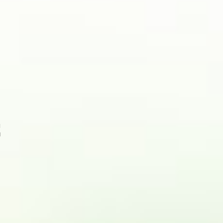
м
я
м