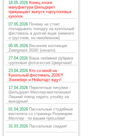
18.05.2026
Конец эпохи:
мануфактура Шильдкрет
прекращает выпуск тортулоновых
куколок
07.05.2026
Почему не стоит
откладывать поездку на кукольный
фестиваль в долгий ящик (немного
о грустном, но неизбежном)
05.05.2026
Весенняя коллекция
Zwergnase 2026! (начало)
27.04.2026
Ваша любимая рубрика:
групповая фотосессия Цвергназе!
23.04.2026
Кто со мной на
Кукольный фестиваль 2026?!
Зоннеберг и Нойштадт ждут!
17.04.2026
Перелетные пичужки -
Шильдкрет-Мюллер-вихтелюшки!
Лишний повод надеть улыбку на
выходные!
01.04.2026
Пасхальные студийные
вихтелята со страницы Роземарии
Мюллер - по вашим просьбам!
31.03.2026
Пасхальные скидки!