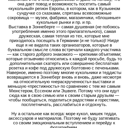
она дает повод и возможность посетить самый
«кукольный» регион Европы, в котором, как в Кузькином
сундучке со сказками, спрятаны всевозможные
сокровища — музеи, фабрики, магазинчики, «блошиные»
кукольные рынки и пр. и пр.
Выставка в Зоннеберге — самая душевная (не побоюсь
употребления именно этого прилагательного), самая
дружеская, самая теплая из тех, которые мне
приходилось посещать в Германии (и не только)! Нигде
еще я не видела таких организаторов, которые в
буквальном смысле слова встречали каждого участника
— как старого доброго знакомого — крепкими объятиями;
которые отзывчиво относились к каждой просьбе, будь то
дополнительная скатерть или совершенно бесплатная
розетка и кофе под дружескую болтовню с печеньками.
Наверное, именно поэтому многие кукольники и теддисты
возвращаются в Зоннеберг вновь и вновь, даже несмотря
на относительную «нераскрученность» выставки и
меньшую «престижность» по сравнению с тем же самым
Мюнстером, Ессеном или Эшвеге. Потому что они едут
сюда как в свою семью или к своим старым друзьям —
чтобы пообщаться, поделиться радостями и горестями,
посплетничать, расслабиться и отдохнуть.
Ну а остальное как всегда: море кукол, мишек тедди,
аксессуаров и материалов. Поэтому не буду затягивать
со своим эмоциональным вступлением и перейду к
фотографиям.