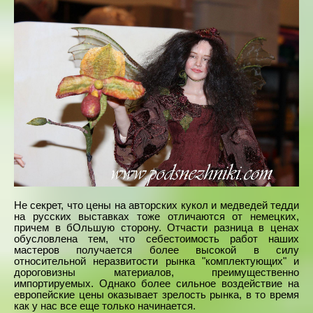
Не секрет, что цены на авторских кукол и медведей тедди
на русских выставках тоже отличаются от немецких,
причем в бОльшую сторону. Отчасти разница в ценах
обусловлена тем, что себестоимость работ наших
мастеров получается более высокой в силу
относительной неразвитости рынка "комплектующих" и
дороговизны материалов, преимущественно
импортируемых. Однако более сильное воздействие на
европейские цены оказывает зрелость рынка, в то время
как у нас все еще только начинается.