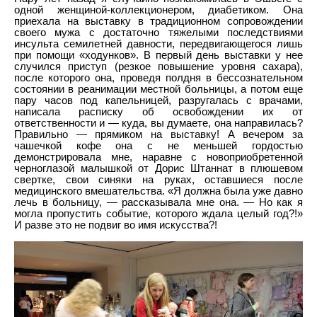
одной женщиной-коллекционером, диабетиком. Она
приехала на выставку в традиционном сопровождении
своего мужа с достаточно тяжелыми последствиями
инсульта семилетней давности, передвигающегося лишь
при помощи «ходунков». В первый день выставки у нее
случился приступ (резкое повышение уровня сахара),
после которого она, проведя полдня в бессознательном
состоянии в реанимации местной больницы, а потом еще
пару часов под капельницей, разругалась с врачами,
написала расписку об освобождении их от
ответственности и — куда, вы думаете, она направилась?
Правильно — прямиком на выставку! А вечером за
чашечкой кофе она с не меньшей гордостью
демонстрировала мне, наравне с новоприобретенной
черноглазой малышкой от Дорис Штаннат в плюшевом
свертке, свои синяки на руках, оставшиеся после
медицинского вмешательства. «Я должна была уже давно
лечь в больницу, — рассказывала мне она. — Но как я
могла пропустить событие, которого ждала целый год?!»
И разве это не подвиг во имя искусства?!