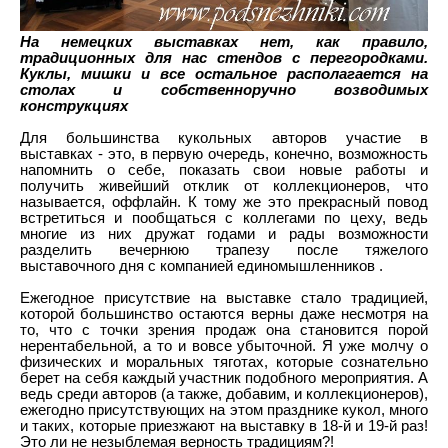
На немецких выставках нет, как правило,
традиционных для нас стендов с перегородками.
Куклы, мишки и все остальное располагается на
столах и собственноручно возводимых
конструкциях
Для большинства кукольных авторов участие в
выставках - это, в первую очередь, конечно, возможность
напомнить о себе, показать свои новые работы и
получить живейший отклик от коллекционеров, что
называется, оффлайн. К тому же это прекрасный повод
встретиться и пообщаться с коллегами по цеху, ведь
многие из них дружат годами и рады возможности
разделить вечернюю трапезу после тяжелого
выставочного дня
с компанией единомышленников
.
Ежегодное присутствие на выставке стало традицией,
которой большинство остаются верны даже несмотря на
то, что с точки зрения продаж она становится порой
нерентабельной, а то и вовсе убыточной. Я уже молчу о
физических и моральных тяготах, которые сознательно
берет на себя каждый участник подобного мероприятия. А
ведь среди авторов (а также, добавим, и коллекционеров),
ежегодно присутствующих на этом празднике кукол, много
и таких, которые приезжают на выставку в 18-й и 19-й раз!
Это ли не незыблемая верность традициям?!