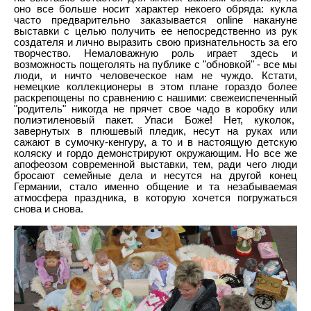
оно все больше носит характер некоего обряда: кукла
часто предварительно заказывается
online
накануне
выставки с целью получить ее непосредственно из рук
создателя и лично выразить свою признательность за его
творчество. Немаловажную роль играет здесь и
возможность пощеголять на публике с "обновкой" - все мы
люди, и ничто человеческое нам не чуждо. Кстати,
немецкие коллекционеры в этом плане гораздо более
раскрепощены по сравнению с нашими: свежеиспеченный
"родитель" никогда не прячет свое чадо в коробку или
полиэтиленовый пакет. Упаси Боже! Нет, куколок,
завернутых в плюшевый пледик, несут на руках или
сажают в сумочку-кенгуру, а то и в настоящую детскую
коляску и гордо демонстрируют окружающим. Но все же
апофеозом современной выставки, тем, ради чего люди
бросают семейные дела и несутся на другой конец
Германии, стало именно общение и та незабываемая
атмосфера праздника, в которую хочется погружаться
снова и снова.