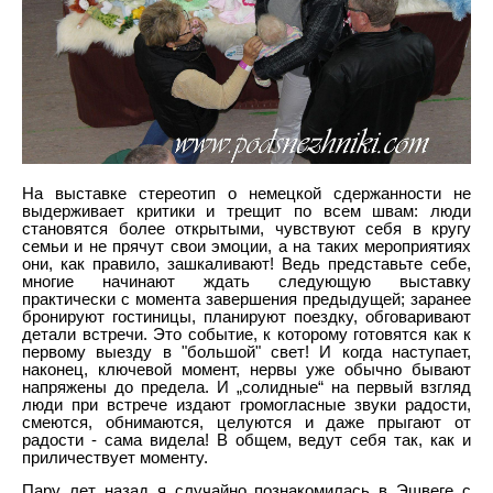
На выставке стереотип о немецкой сдержанности не
выдерживает критики и трещит по всем швам: люди
становятся более открытыми, чувствуют себя в кругу
семьи и не прячут свои эмоции, а на таких мероприятиях
они, как правило, зашкаливают! Ведь представьте себе,
многие начинают ждать следующую выставку
практически с момента завершения предыдущей; заранее
бронируют гостиницы, планируют поездку, обговаривают
детали встречи. Это событие, к которому готовятся как к
первому выезду в "большой" свет! И когда наступает,
наконец, ключевой момент, нервы уже обычно бывают
напряжены до предела. И „солидные“ на первый взгляд
люди при встрече издают громогласные звуки радости,
смеются, обнимаются, целуются и даже прыгают от
радости - сама видела! В общем, ведут себя так, как и
приличествует моменту.
Пару лет назад я случайно познакомилась в Эшвеге с