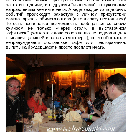
несколькими своими "пристрастиями", чтобы побыть хоть
часок и с одними, и с другими "коллегами" по кукольным
направлениям вне интернета. А ведь каждое из подобных
событий происходит зачастую в личном присутствии
самого горячо любимого автора (а то и сразу нескольких)!
То есть появляется возможность пообщаться со своим
кумиром не только «через стол», в выставочном
"официозе" (хотя это слово совершенно не подходит для
описания царящей в залах атмосферы), но и поболтать в
непринужденной обстановке кафе или ресторанчика,
выпить на брудершафт и просто посплетничать.