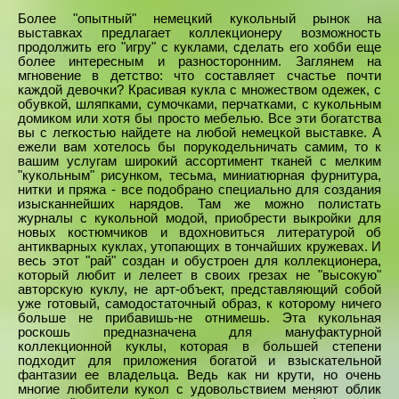
Более "опытный" немецкий кукольный рынок на
выставках предлагает коллекционеру возможность
продолжить его "игру" с куклами, сделать его хобби еще
более интересным и разносторонним. Заглянем на
мгновение в детство: что составляет счастье почти
каждой девочки? Красивая кукла с множеством одежек, с
обувкой, шляпками, сумочками, перчатками, с кукольным
домиком или хотя бы просто мебелью. Все эти богатства
вы с легкостью найдете на любой немецкой выставке. А
ежели вам хотелось бы порукодельничать самим, то к
вашим услугам широкий ассортимент тканей с мелким
"кукольным" рисунком, тесьма, миниатюрная фурнитура,
нитки и пряжа - все подобрано специально для создания
изысканнейших нарядов. Там же можно полистать
журналы с кукольной модой, приобрести выкройки для
новых костюмчиков и вдохновиться литературой об
антикварных куклах, утопающих в тончайших кружевах. И
весь этот "рай" создан и обустроен для коллекционера,
который любит и лелеет в своих грезах не "высокую"
авторскую куклу, не арт-объект, представляющий собой
уже готовый, самодостаточный образ, к которому ничего
больше не прибавишь-не отнимешь. Эта кукольная
роскошь предназначена для мануфактурной
коллекционной куклы, которая в большей степени
подходит для приложения богатой и взыскательной
фантазии ее владельца. Ведь как ни крути, но очень
многие любители кукол с удовольствием меняют облик