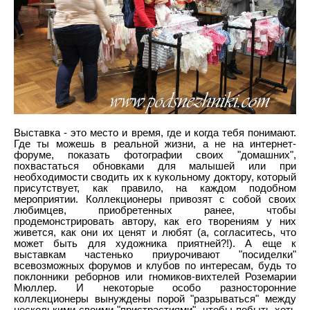
Выставка - это место и время, где и когда тебя понимают.
Где ты можешь в реальной жизни, а не на интернет-
форуме, показать фотографии своих "домашних",
похвастаться обновками для малышей или при
необходимости сводить их к кукольному доктору, который
присутствует, как правило, на каждом подобном
мероприятии. Коллекционеры привозят с собой своих
любимцев, приобретенных ранее, чтобы
продемонстрировать автору, как его творениям у них
живется, как они их ценят и любят (а, согласитесь, что
может быть для художника приятней?!). А еще к
выставкам частенько приурочивают "посиделки"
всевозможных форумов и клубов по интересам, будь то
поклонники реборнов или гномиков-вихтелей Роземарии
Мюллер. И некоторые особо разносторонние
коллекционеры вынуждены порой "разрываться" между