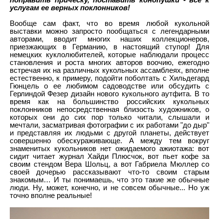
поправить прическу, поставить конопушки - все к
услугам ее верных поклонников!
Вообще сам факт, что во время любой кукольной
выставки можно запросто пообщаться с легендарными
авторами, вводит многих наших коллекционеров,
приезжающих в Германию, в настоящий ступор! Для
немецких куклолюбителей, которые наблюдали процесс
становления и роста многих авторов воочию, ежегодно
встречая их на различных кукольных ассамблеях, вполне
естественно, к примеру, подойти поболтать с Хильдегард
Гюнцель о ее любимом садоводстве или обсудить с
Герлиндой Фезер дизайн нового кукольного аутфита. В то
время как на большинство российских кукольных
поклонников непосредственная близость художников, о
которых они до сих пор только читали, слышали и
мечтали, засматривая фотографии с их работами "до дыр"
и представляя их людьми с другой планеты, действует
совершенно обескураживающе. А между тем вокруг
знаменитых кукольников нет ожидаемого ажиотажа: вот
сидит читает журнал Хайди Плюсчок, вот пьет кофе за
своим стендом Вера Шольц, а вот Габриела Мюллер со
своей дочерью рассказывают что-то своим старым
знакомым… И ты понимаешь, что это такие же обычные
люди. Ну, может, конечно, и не совсем обычные... Но уж
точно вполне реальные!