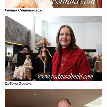
Регина Свиальковски
Сабина Фогель