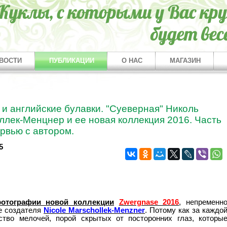
ВОСТИ
ПУБЛИКАЦИИ
О НАС
МАГАЗИН
 и английские булавки. "Суеверная" Николь
лек-Менцнер и ее новая коллекция 2016. Часть
ервью с автором.
5
отографии новой коллекции
Zwergnase 2016
, непременн
ее создателя
Nicole Marschollek-Menzner
. Потому как за каждо
тво мелочей, порой скрытых от посторонних глаз, которы