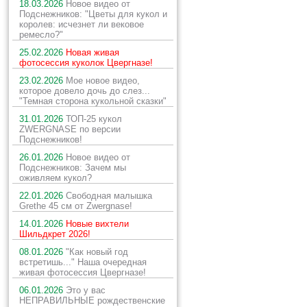
18.03.2026
Новое видео от
Подснежников: "Цветы для кукол и
королев: исчезнет ли вековое
ремесло?"
25.02.2026
Новая живая
фотосессия куколок Цвергназе!
23.02.2026
Мое новое видео,
которое довело дочь до слез...
"Темная сторона кукольной сказки"
31.01.2026
ТОП-25 кукол
ZWERGNASE по версии
Подснежников!
26.01.2026
Новое видео от
Подснежников: Зачем мы
оживляем кукол?
22.01.2026
Свободная малышка
Grethe 45 см от Zwergnase!
14.01.2026
Новые вихтели
Шильдкрет 2026!
08.01.2026
"Как новый год
встретишь..." Наша очередная
живая фотосессия Цвергназе!
06.01.2026
Это у вас
НЕПРАВИЛЬНЫЕ рождественские