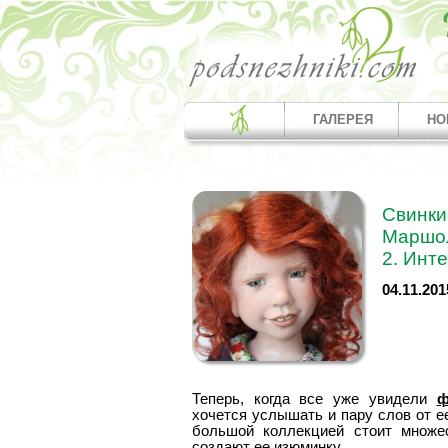
ГАЛЕРЕЯ
НО
Свинки
Маршол
2. Инт
04.11.201
Теперь, когда все уже увидели
ф
хочется услышать и пару слов от 
большой коллекцией стоит множес
создают ее изюминку.