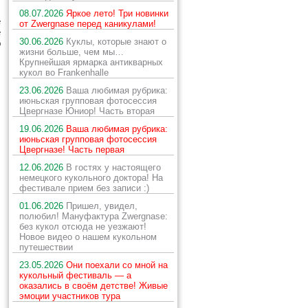
08.07.2026
Яркое лето! Три новинки
е
от Zwergnase перед каникулами!
е
30.06.2026
Куклы, которые знают о
о
жизни больше, чем мы…
Крупнейшая ярмарка антикварных
кукол во Frankenhalle
23.06.2026
Ваша любимая рубрика:
июньская групповая фотосессия
Цвергназе Юниор! Часть вторая
19.06.2026
Ваша любимая рубрика:
июньская групповая фотосессия
Цвергназе! Часть первая
12.06.2026
В гостях у настоящего
немецкого кукольного доктора! На
фестивале прием без записи :)
01.06.2026
Пришел, увидел,
полюбил! Мануфактура Zwergnase:
без кукол отсюда не уезжают!
Новое видео о нашем кукольном
путешествии
23.05.2026
Они поехали со мной на
кукольный фестиваль — а
оказались в своём детстве! Живые
эмоции участников тура