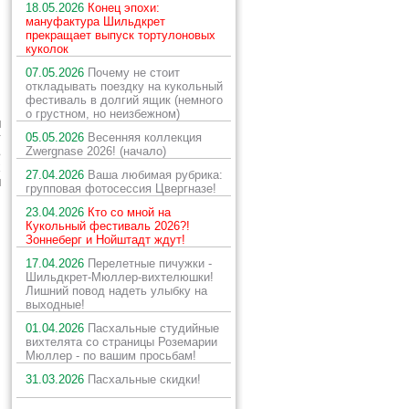
18.05.2026
Конец эпохи:
мануфактура Шильдкрет
прекращает выпуск тортулоновых
куколок
07.05.2026
Почему не стоит
откладывать поездку на кукольный
фестиваль в долгий ящик (немного
о грустном, но неизбежном)
и
у
05.05.2026
Весенняя коллекция
Zwergnase 2026! (начало)
ь
х
27.04.2026
Ваша любимая рубрика:
и
групповая фотосессия Цвергназе!
23.04.2026
Кто со мной на
Кукольный фестиваль 2026?!
Зоннеберг и Нойштадт ждут!
17.04.2026
Перелетные пичужки -
Шильдкрет-Мюллер-вихтелюшки!
Лишний повод надеть улыбку на
выходные!
01.04.2026
Пасхальные студийные
вихтелята со страницы Роземарии
Мюллер - по вашим просьбам!
31.03.2026
Пасхальные скидки!