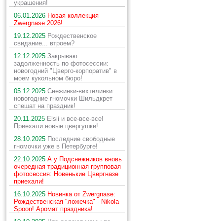
украшения!
06.01.2026
Новая коллекция
Zwergnase 2026!
19.12.2025
Рождественское
свидание... втроем?
12.12.2025
Закрываю
задолженность по фотосессии:
новогодний "Цверго-корпоратив" в
моем кукольном бюро!
05.12.2025
Снежинки-вихтелинки:
новогодние гномочки Шильдкрет
спешат на праздник!
20.11.2025
Elsii и все-все-все!
Приехали новые цвергушки!
28.10.2025
Последние свободные
гномочки уже в Петербурге!
22.10.2025
А у Подснежников вновь
очередная традиционная групповая
фотосессия: Новенькие Цвергназе
приехали!
16.10.2025
Новинка от Zwergnase:
Рождественская "ложечка" - Nikola
Spoon! Аромат праздника!