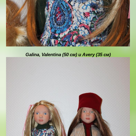
Galina, Valentina (50 см) и Avery (35 см)