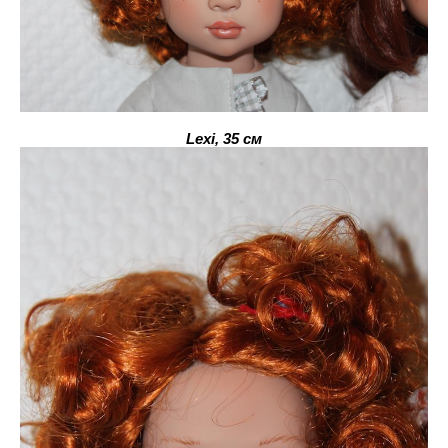
Lexi, 35 см