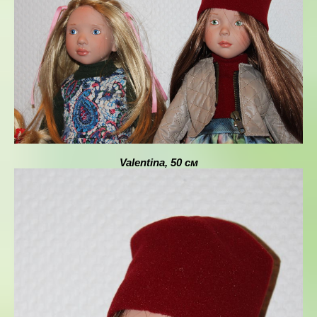
Valentina, 50 см