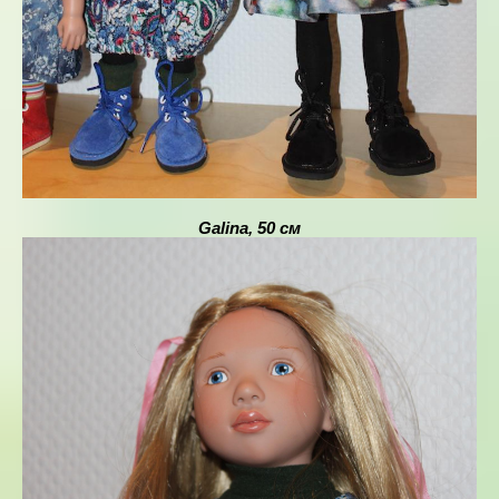
Galina, 50 см