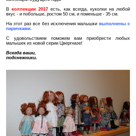
В
коллекции 2017
есть, как всегда, куколки на любой
вкус - и побольше, ростом 50 см, и поменьше - 35 см.
На этот раз все без исключения малышки
выполнены с
паричками
.
С удовольствием поможем вам приобрести любых
малышек из новой серии Цвергназе!
Всегда ваши,
подснежники.