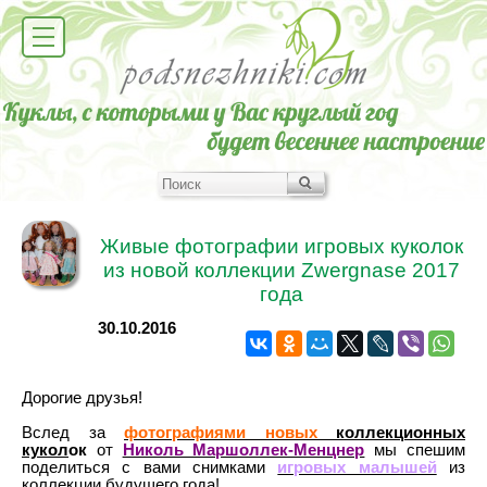
Живые фотографии игровых куколок
из новой коллекции Zwergnase 2017
года
30.10.2016
Дорогие друзья!
Вслед за
фотографиями новых
коллекционных
кукол
ок
от
Николь Маршоллек-Менцнер
мы спешим
поделиться с вами снимками
игровых малышей
из
коллекции будущего года!