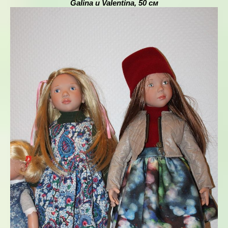
Galina и Valentina, 50 см