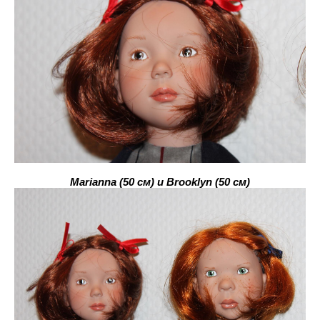
Marianna (50 см) и Brooklyn (50 см)