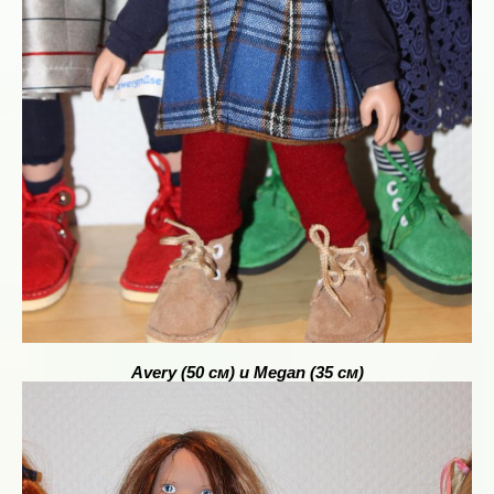
Avery (50 см) и Megan (35 см)