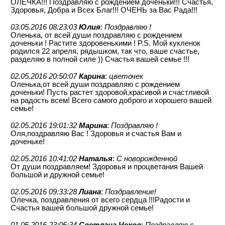
ОЛЕЧКА!!! Поздравляю с рождением доченьки!!! Счастья,
Здоровья, Добра и Всех Благ!!! ОЧЕНЬ за Вас Рада!!!
03.05.2016 08:23:03
Юлия
:
Поздравляю !
Оленька, от всей души поздравляю с рождением
доченьки ! Растите здоровенькими ! P.S. Мой кукленок
родился 22 апреля, рядышком, так что, ваше счастье,
разделяю в полной силе )) Счастья вашей семье !!!
02.05.2016 20:50:07
Карина
:
цветочек
Оленька,от всей души поздравляю с рождением
доченьки! Пусть растет здоровой,красивой и счастливой
на радость всем! Всего самого доброго и хорошего вашей
семье!
02.05.2016 19:01:32
Марина
:
Поздравляю !
Оля,поздравляю Вас ! Здоровья и счастья Вам и
доченьке!
02.05.2016 10:41:02
Наталья
:
С новорожденной
От души поздравляем! Здоровья и процветания Вашей
большой и дружной семье!
02.05.2016 09:33:28
Лиана
:
Поздравление!
Олечка, поздравления от всего сердца !!!Радости и
Счастья вашей большой дружной семье!
01.05.2016 23:05:34
Светлана Чехов
:
Поздравляю с