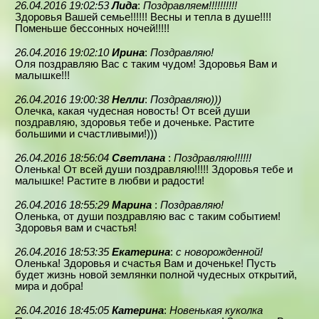
26.04.2016 19:02:53
Лида
:
Поздравляем!!!!!!!!!!
Здоровья Вашей семье!!!!!! Весны и тепла в душе!!!!
Поменьше бессонных ночей!!!!!
26.04.2016 19:02:10
Ирина
:
Поздравляю!
Оля поздравляю Вас с таким чудом! Здоровья Вам и
малышке!!!
26.04.2016 19:00:38
Нелли
:
Поздравляю)))
Олечка, какая чудесная новость! От всей души
поздравляю, здоровья тебе и доченьке. Растите
большими и счастливыми!)))
26.04.2016 18:56:04
Светлана
:
Поздравляю!!!!!!
Оленька! От всей души поздравляю!!!!! Здоровья тебе и
малышке! Растите в любви и радости!
26.04.2016 18:55:29
Марина
:
Поздравляю!
Оленька, от души поздравляю вас с таким событием!
Здоровья вам и счастья!
26.04.2016 18:53:35
Екатерина
:
с новорожденной!
Оленька! Здоровья и счастья Вам и доченьке! Пусть
будет жизнь новой землянки полной чудесных открытий,
мира и добра!
26.04.2016 18:45:05
Катерина
:
Новенькая куколка