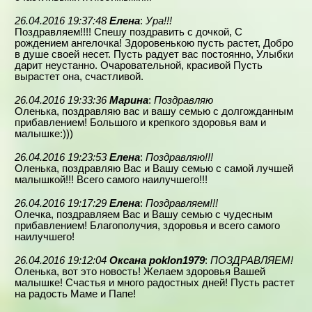
26.04.2016 19:37:48
Елена
:
Ура!!!
Поздравляем!!!! Спешу поздравить с дочкой, С
рождением ангелочка! Здоровенькою пусть растет, Добро
в душе своей несет. Пусть радует вас постоянно, Улыбки
дарит неустанно. Очаровательной, красивой Пусть
вырастет она, счастливой.
26.04.2016 19:33:36
Марина
:
Поздравляю
Оленька, поздравляю вас и вашу семью с долгожданным
прибавлением! Большого и крепкого здоровья вам и
малышке:)))
26.04.2016 19:23:53
Елена
:
Поздравляю!!!
Оленька, поздравляю Вас и Вашу семью с самой лучшей
малышкой!!! Всего самого наилучшего!!!
26.04.2016 19:17:29
Елена
:
Поздравляем!!!
Олечка, поздравляем Вас и Вашу семью с чудесным
прибавлением! Благополучия, здоровья и всего самого
наилучшего!
26.04.2016 19:12:04
Оксана poklon1979
:
ПОЗДРАВЛЯЕМ!
Оленька, вот это новость! Желаем здоровья Вашей
малышке! Счастья и много радостных дней! Пусть растет
на радость Маме и Папе!