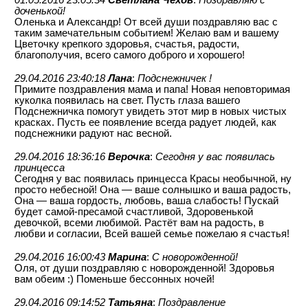
доченькой!
Оленька и Александр! От всей души поздравляю вас с
таким замечательным событием! Желаю вам и вашему
Цветочку крепкого здоровья, счастья, радости,
благополучия, всего самого доброго и хорошего!
29.04.2016 23:40:18
Лана
:
Подснежничек !
Примите поздравления мама и папа! Новая неповторимая
куколка появилась на свет. Пусть глаза вашего
Подснежничка помогут увидеть этот мир в новых чистых
красках. Пусть ее появление всегда радует людей, как
подснежники радуют нас весной.
29.04.2016 18:36:16
Верочка
:
Сегодня у вас появилась
принцесса
Сегодня у вас появилась принцесса Красы необычной, ну
просто небесной! Она — ваше солнышко и ваша радость,
Она — ваша гордость, любовь, ваша слабость! Пускай
будет самой-пресамой счастливой, Здоровенькой
девочкой, всеми любимой. Растёт вам на радость, в
любви и согласии, Всей вашей семье пожелаю я счастья!
29.04.2016 16:00:43
Марина
:
С новорожденной!
Оля, от души поздравляю с новорожденной! Здоровья
вам обеим :) Поменьше бессонных ночей!
29.04.2016 09:14:52
Татьяна
:
Поздравление