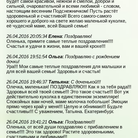
будет самой красивой, нежной и смелой, доброй и
сильной, очаровательной и всеми любимой - словом,
настоящим весенним Подснежничком! Пусть растёт
здоровенькой и счастливой! Всего самого-самого
хорошего и доброго на свете желаю маленькой куколке,
её чудесной маме, всей Вашей семье!
26.04.2016 20:05:34
Елена
:
Поздравляю!
Оленька, примите самые теплые поздравления!!!!
Счастья и удачи в жизни, вам и вашей крохе!!!
26.04.2016 19:51:54
Ольга
:
Поздравляю с рождением
дочки!
Ура!!! Мои самые теплые поздравления для малышки и
для всей вашей семьи! Здоровья и счастья!
26.04.2016 19:46:37
Татьяна
:
С доченькой!!!
Олечка, миленькая! ПОЗДРАВЛЯЮ!!! Как я за тебя рада!!!
Здоровья всей твоей семье!!! Это такое счастье!!! Вот уж
действительно куколка в единственном экземпляре!
Спокойных вам ночей, маме молочка побольше! Эмоции
прямо через край у меня!!! Целую и обнимаю!!! Будьте
счастливы!!! С уважением, Татьяна. Екатеринбург.
26.04.2016 19:41:21
Ольга
:
Поздравляю!!!
Оленька, от всей души поздравляю с прибавлением в
семье!!!! Это так здорово! Растите здоровенькими,
счастливыми и любимыми!!!