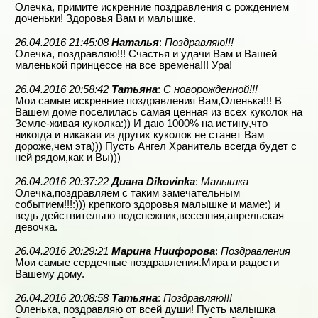
Олечка, примите искренние поздравления с рождением
доченьки! Здоровья Вам и малышке.
26.04.2016 21:45:08
Наталья
:
Поздравляю!!!
Олечка, поздравляю!!! Счастья и удачи Вам и Вашей
маленькой принцессе на все времена!!! Ура!
26.04.2016 20:58:42
Татьяна
:
С новорожденной!!!
Мои самые искренние поздравления Вам,Оленька!!! В
Вашем доме поселилась самая ценная из всех куколок на
Земле-живая куколка:)) И даю 1000% на истину,что
никогда и никакая из других куколок не станет Вам
дороже,чем эта))) Пусть Ангел Хранитель всегда будет с
ней рядом,как и Вы)))
26.04.2016 20:37:22
Диана Dikovinka
:
Малышка
Олечка,поздравляем с таким замечательным
событием!!!:))) крепкого здоровья малышке и маме:) и
ведь действительно подснежник,весенняя,апрельская
девочка.
26.04.2016 20:29:21
Марина Ниифорова
:
Поздравления
Мои самые сердечные поздравления.Мира и радости
Вашему дому.
26.04.2016 20:08:58
Татьяна
:
Поздравляю!!!
Оленька, поздравляю от всей души! Пусть малышка