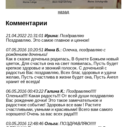
назад
Комментарии
21.04.2022 21:31:01
Ирина
:
Поздравляю
Поздравляю. Это самое главное и ценное!
07.05.2016 10:20:51
Инна Б.
:
Олечка, поздравляю с
рождением доченьки!
Как в сказке доченька родилась, В букете Божьем новый
цветок, Для счастья она на свет появилась, Пусть будет
крепкое здоровье и звонкий голосок. С доченькой с
радостью Вас поздравляю, Всех благ, здоровья и удачи
желаю, Пусть счастлива в жизни будет она, Пусть Ангел
хранит её всегда!
06.05.2016 00:43:22
Галина К.
:
Поздравляю!!!!!
Оленька!!!! Какая радость!!! От всей души поздравляю
Вас рождение дочки! Это такое замечательное и
радостное событие! Здоровья все вам ! Растите
счастливыми, умными и красивыми! Всего вам самого
хорошего! Очень за вас всех рада!!!!
03.05.2016 12:48:46
Ольга
:
ПОЗДРАВЛЯЮ!!!!!