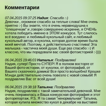
Комментарии
07.04.2015 09:37:25
Надия
:
Спасибо :-)
Девочки , огромное спасибо за теплые слова! Мне очень
приятно :-) Вы знаете, что я очень неравнодушна к
"плюшечкам" и ,говорю совершенно искренне, я ОЧЕНЬ
хотела победить именно в ЭТОМ конкурсе. Тут слилось
всё воедино: и любимый кукольный сайт, и любимый
кукольный автор, и куколка, которая долгое время была
моей мечтой. Поэтому, я действительно счастлива! Эта
малышка - частичка моей души. Еще раз спасибо :-) И
классно, что мы порадовали вас своей фотоисторией :-))))
06.04.2015 19:46:03
Наталья
:
Поздравляю!
Надия, супер! Просто СУПЕР! Я в полном восторге от
Вашей фото-истории, от куколки, от фотографий, от
Вашего сказочного домика! Все просто волшебно! Крошке
Мэнди действительно очень повезло с новой семьёй! Я
поздравляю Вас от всей души!
06.04.2015 19:38:18
Татьяна
:
Поздравляю
Надия, поздравляю с такой замечательной девочкой. Мне
очень понравилась и Ваша конкурсная фотография и этот
фоторепортаж. P.S. Я та самая "ненормальная" Татьяна,
которая купила множество кукол в декабре на выставке