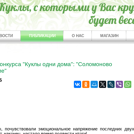
ВОСТИ
ПУБЛИКАЦИИ
О НАС
МАГАЗИН
конкурса "Куклы одни дома": "Соломоново
е"
5
ы, почувствовали эмоциональное напряжение последних дву
т, наконец, настало время подвести итоги!