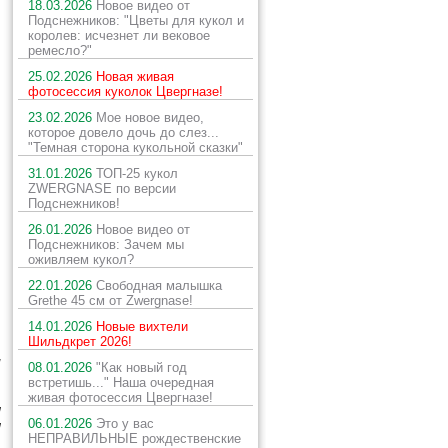
18.03.2026
Новое видео от
Подснежников: "Цветы для кукол и
королев: исчезнет ли вековое
ремесло?"
25.02.2026
Новая живая
фотосессия куколок Цвергназе!
23.02.2026
Мое новое видео,
которое довело дочь до слез...
"Темная сторона кукольной сказки"
31.01.2026
ТОП-25 кукол
ZWERGNASE по версии
Подснежников!
26.01.2026
Новое видео от
Подснежников: Зачем мы
оживляем кукол?
22.01.2026
Свободная малышка
Grethe 45 см от Zwergnase!
14.01.2026
Новые вихтели
Шильдкрет 2026!
ы
08.01.2026
"Как новый год
встретишь..." Наша очередная
живая фотосессия Цвергназе!
и
06.01.2026
Это у вас
и
НЕПРАВИЛЬНЫЕ рождественские