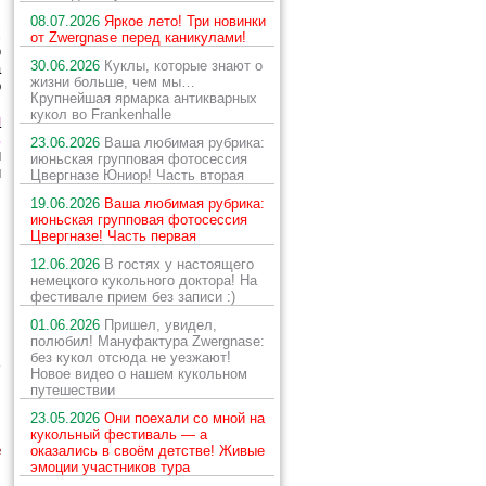
08.07.2026
Яркое лето! Три новинки
х
от Zwergnase перед каникулами!
ю
30.06.2026
Куклы, которые знают о
а
жизни больше, чем мы…
о
Крупнейшая ярмарка антикварных
.
кукол во Frankenhalle
и
,
23.06.2026
Ваша любимая рубрика:
и
июньская групповая фотосессия
и
Цвергназе Юниор! Часть вторая
19.06.2026
Ваша любимая рубрика:
июньская групповая фотосессия
Цвергназе! Часть первая
12.06.2026
В гостях у настоящего
немецкого кукольного доктора! На
фестивале прием без записи :)
01.06.2026
Пришел, увидел,
полюбил! Мануфактура Zwergnase:
без кукол отсюда не уезжают!
ь
Новое видео о нашем кукольном
путешествии
23.05.2026
Они поехали со мной на
кукольный фестиваль — а
е
оказались в своём детстве! Живые
эмоции участников тура