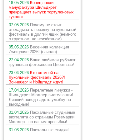
18.05.2026
Конец эпохи:
мануфактура Шильдкрет
прекращает выпуск тортулоновых
куколок
07.05.2026
Почему не стоит
откладывать поездку на кукольный
фестиваль в долгий ящик (немного
о грустном, но неизбежном)
й
05.05.2026
Весенняя коллекция
и
Zwergnase 2026! (начало)
е
27.04.2026
Ваша любимая рубрика:
групповая фотосессия Цвергназе!
ь
23.04.2026
Кто со мной на
е
Кукольный фестиваль 2026?!
у
Зоннеберг и Нойштадт ждут!
а
17.04.2026
Перелетные пичужки -
Шильдкрет-Мюллер-вихтелюшки!
я
Лишний повод надеть улыбку на
выходные!
01.04.2026
Пасхальные студийные
ь
вихтелята со страницы Роземарии
Мюллер - по вашим просьбам!
31.03.2026
Пасхальные скидки!