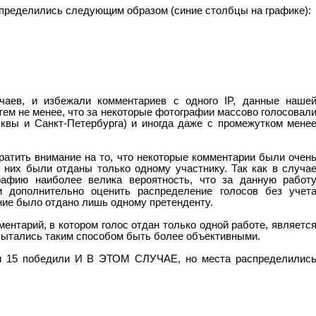
спределились следующим образом (синие столбцы на графике):
чаев, и избежали комментариев с одного IP, данные наше
тем не менее, что за некоторые фотографии массово голосовал
сквы и Санкт-Петербурга) и иногда даже с промежутком мене
ратить внимание на то, что некоторые комментарии были очен
 них были отданы только одному участнику. Так как в случа
рафию наиболее велика вероятность, что за данную работ
и дополнительно оценить распределение голосов без учет
ние было отдано лишь одному претенденту.
ентарий, в котором голос отдан только одной работе, являетс
пытались таким способом быть более объективными.
 и 15 победили И В ЭТОМ СЛУЧАЕ, но места распределилис