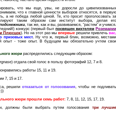
тировать, что мы еще, увы, не доросли до цивилизованны
нимаем, что к главной ценности выборов относятся, в перву
ть, а не победа любой ценой. Те, кто просит проголосовать з
лируют таким образом сам институт выбора, делая ег
подснежники
, так же, как и вы, развиваемся, "растем" и учимся
следний!) конкурс (первый был
посвящен вихтелям
Роземари
и Плюсцок
). Но на этот раз мы
впервые
решили привлечь
вас
ю призовых мест
.
Ну что ж, первый блин, возможно, местам
ный опыт - тоже опыт. В будущем мы обязательно учтем сво
ьного жюри
распределились следующим образом:
gnase) отдала свой голос в пользу фотографий 12, 7 и 8.
онравились работы 15, 11 и 19.
 7, 15 и 17.
рса, решили
отказаться от голосования
, чтобы не подливат
))
льного жюри прошли семь работ:
7, 8, 11, 12, 15, 17, 19.
ли, должны были выбрать путем голосования
три лучши