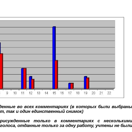
жденные во всех комментариях (в которых были выбран
от, так и один единственный снимок)
рисужденные только в комментариях с нескольким
олоса, отданные только за одну работу, учтены не был