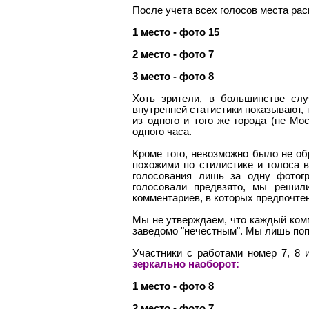
После учета всех голосов места ра
1 место - фото 15
2 место - фото 7
3 место - фото 8
Хоть зрители, в большинстве слу
внутренней статистики показывают, 
из одного и того же города (не Мо
одного часа.
Кроме того, невозможно было не об
похожими по стилистике и голоса в
голосования лишь за одну фотог
голосовали предвзято, мы решил
комментариев, в которых предпочте
Мы не утверждаем, что каждый комм
заведомо "нечестным". Мы лишь по
Участники с работами номер 7, 8
зеркально наоборот:
1 место - фото 8
2 место - фото 7